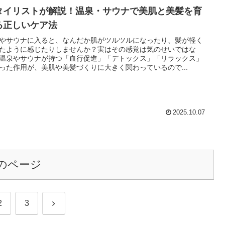
タイリストが解説！温泉・サウナで美肌と美髪を育
る正しいケア法
やサウナに入ると、なんだか肌がツルツルになったり、髪が軽く
たように感じたりしませんか？実はその感覚は気のせいではな
温泉やサウナが持つ「血行促進」「デトックス」「リラックス」
った作用が、美肌や美髪づくりに大きく関わっているので...
2025.10.07
のページ
次
2
3
へ