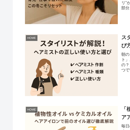
リ”
部分
ス
HOME
び
朝の
ト」
の？
つで
「
HOME
ア
毎日