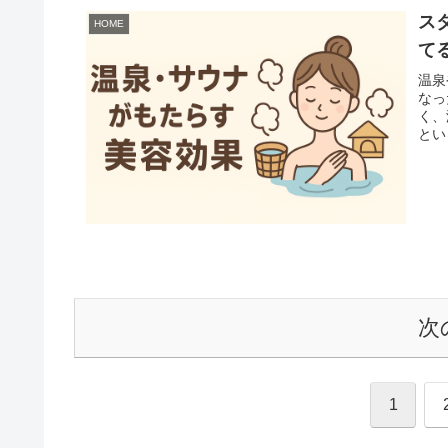
ス
HOME
て
温泉
なっ
く、
とい
次
1