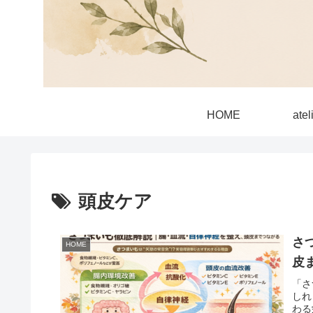
HOME
ate
頭皮ケア
さ
HOME
皮
「さ
しれ
わる