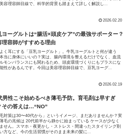
美容理容師目線で、科学的背景も踏まえて詳しく解説し...
2026.02.20
乳ヨーグルトは“腸活×頭皮ケア”の最強サポーター？
容理容師がすすめる理由
よく耳にする「豆乳ヨーグルト」。牛乳ヨーグルトと何が違う
本当に身体にいいの？実は、腸内環境を整えるだけでなく、血流
ルモンバランスにも関わるため、頭皮環境づくりにもプラスにな
能性があるんです。今回は美容理容師目線で、豆乳ヨーグ...
2026.02.19
0代男性こそ始めるべき薄毛予防。育毛剤は早すぎ
？その答えは…“NO”
毛対策は30〜40代から」というイメージ、まだありませんか？実
薄毛の兆候は 20代前半から静かに始まっている ケースが少なく
ません。スマホ・夜更かし・ストレス・間違ったスタイリング剤
い方など、今の生活習慣がそのまま未来の髪に...