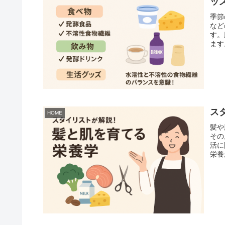
ッ
季節
など
す。
ます
ス
HOME
髪や
その
活に
栄養