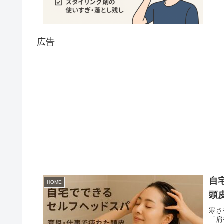
広告
自
HOME
頭
寒さ
「肩