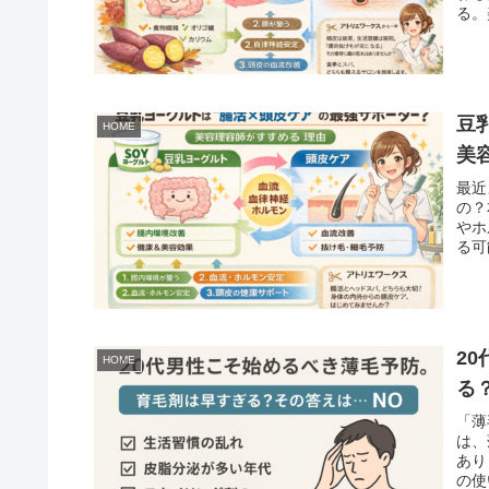
る。
豆
HOME
美
最近
の？
やホ
る可
2
HOME
る
「薄
は、
あり
の使