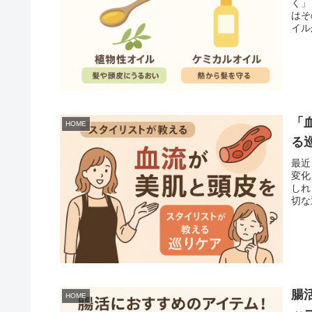
く」
はそ
イル
「
HOME
る
最近
変化
しれ
切な
腸
HOME