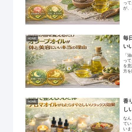
って
が、
毎
HOME
い
「油
って
を意
方を
香
HOME
し
なん
てい
いま