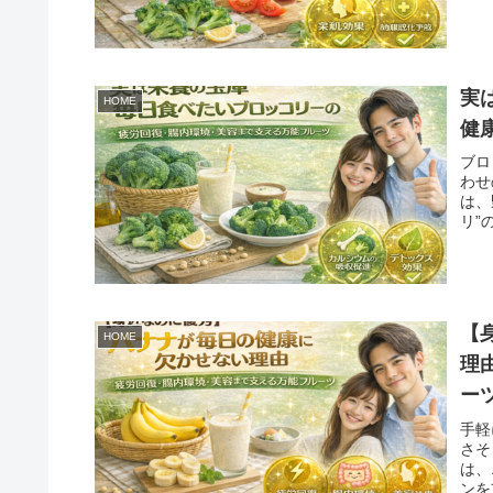
実
HOME
健
ブロ
わせ
は、
リ”
【
HOME
理
ー
手軽
さそ
は、
ンを