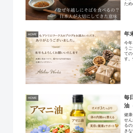
ため
年
HOME
今年
うご
ての
す。
毎
HOME
油
健康
せん
るの
きな