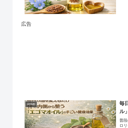
広告
毎
HOME
ル
普段
ロリ