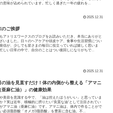
の意味が込められています。忙しく過ぎた一年の疲れを...
2025.12.31
末のご挨拶
もアトリエワークスのブログをお読みいただき、本当にありがと
ざいました。日々のヘアケアや頭皮ケア、食事や生活習慣につい
発信が、少しでも皆さまの毎日に役立っていれば嬉しく思いま
忙しい日常の中で、自分のことはつい後回しになりがちで...
2025.12.31
日の油を見直すだけ！体の内側から整える「アマニ
（亜麻仁油）」の健康効果
や美容を意識する中で、「油は控えたほうがいい」と思っていま
か？実は近年、積極的に摂りたい“良質な油”として注目されてい
がアマニ油（亜麻仁油）です。アマニ油は、体内で作ることがで
い必須脂肪酸「オメガ3脂肪酸」を豊富に含む油。不...