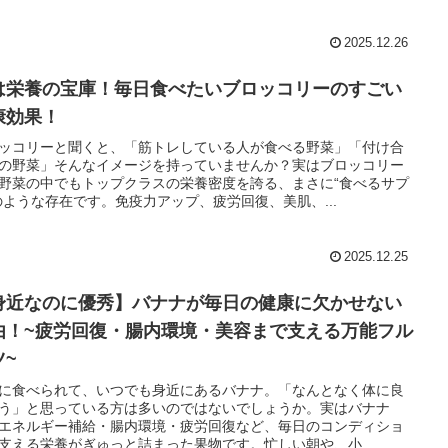
2025.12.26
は栄養の宝庫！毎日食べたいブロッコリーのすごい
康効果！
ッコリーと聞くと、「筋トレしている人が食べる野菜」「付け合
の野菜」そんなイメージを持っていませんか？実はブロッコリー
野菜の中でもトップクラスの栄養密度を誇る、まさに“食べるサプ
のような存在です。免疫力アップ、疲労回復、美肌、...
2025.12.25
身近なのに優秀】バナナが毎日の健康に欠かせない
由！~疲労回復・腸内環境・美容まで支える万能フル
ツ~
に食べられて、いつでも身近にあるバナナ。「なんとなく体に良
う」と思っている方は多いのではないでしょうか。実はバナナ
エネルギー補給・腸内環境・疲労回復など、毎日のコンディショ
支える栄養がぎゅっと詰まった果物です。忙しい朝や、小...