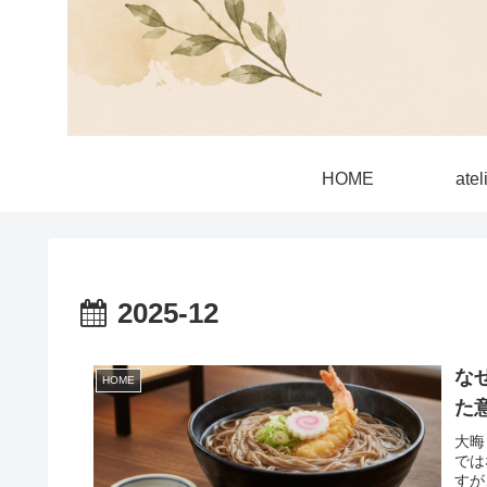
HOME
ate
2025-12
な
HOME
た
大晦
では
すが