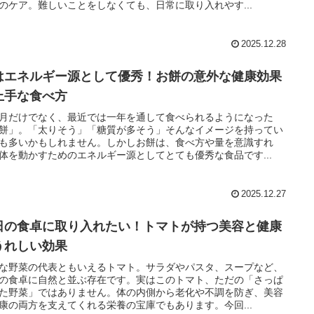
のケア。難しいことをしなくても、日常に取り入れやす...
2025.12.28
はエネルギー源として優秀！お餅の意外な健康効果
上手な食べ方
月だけでなく、最近では一年を通して食べられるようになった
餅」。「太りそう」「糖質が多そう」そんなイメージを持ってい
も多いかもしれません。しかしお餅は、食べ方や量を意識すれ
体を動かすためのエネルギー源としてとても優秀な食品です...
2025.12.27
日の食卓に取り入れたい！トマトが持つ美容と健康
うれしい効果
な野菜の代表ともいえるトマト。サラダやパスタ、スープなど、
の食卓に自然と並ぶ存在です。実はこのトマト、ただの「さっぱ
た野菜」ではありません。体の内側から老化や不調を防ぎ、美容
康の両方を支えてくれる栄養の宝庫でもあります。今回...