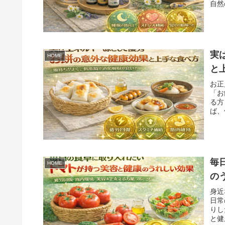
自然
実
HOME
と
お正
「お
る方
ば、
毎
HOME
の
身近
日常
りし
と健