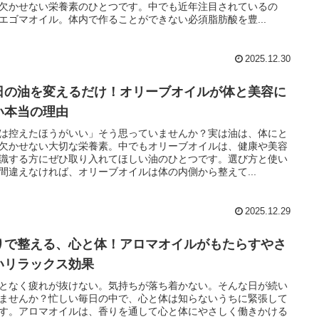
欠かせない栄養素のひとつです。中でも近年注目されているの
エゴマオイル。体内で作ることができない必須脂肪酸を豊...
2025.12.30
日の油を変えるだけ！オリーブオイルが体と美容に
い本当の理由
は控えたほうがいい」そう思っていませんか？実は油は、体にと
欠かせない大切な栄養素。中でもオリーブオイルは、健康や美容
識する方にぜひ取り入れてほしい油のひとつです。選び方と使い
間違えなければ、オリーブオイルは体の内側から整えて...
2025.12.29
りで整える、心と体！アロマオイルがもたらすやさ
いリラックス効果
となく疲れが抜けない。気持ちが落ち着かない。そんな日が続い
ませんか？忙しい毎日の中で、心と体は知らないうちに緊張して
す。アロマオイルは、香りを通して心と体にやさしく働きかける