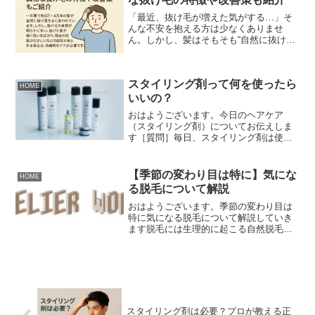
「最近、抜け毛が増えた気がする…」そ
んな不安を抱える方は少なくありませ
ん。しかし、髪はそもそも“自然に抜ける
構造” になっており、抜け毛がある＝即ト
ラブルとは限りません。では、どのくら
い抜けると正常？逆に、どんな抜け毛
スタイリング剤って何を使ったら
が“危険サイン”？今回...
HOME
いいの？
おはようございます。今日のヘアケア
（スタイリング剤）についてお伝えしま
す［質問］毎日、スタイリング剤は使っ
てますか？スタイリング剤といってもた
くさん種類があるから何が自分に合うの
かわからないですよね？解説髪質やヘア
【季節の変わり目は特に】気にな
HOME
スタイルによって使うアイテ...
る脱毛について解説
おはようございます。季節の変わり目は
特に気になる脱毛について解説していき
ます脱毛には生理的に起こる自然脱毛と
病的に起こる異常脱毛があります。正常
な場合の［前回のブログ（頭皮の基礎知
識を知ってますか？）］ヘアサイクルに
よる休止期に毎日５０本〜...
スタイリング剤は必要？プロが教える正