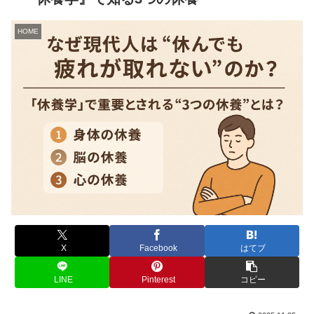
HOME
X
Facebook
はてブ
LINE
Pinterest
コピー