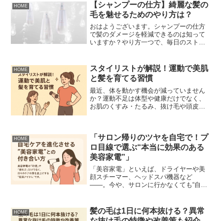
【シャンプーの仕方】綺麗な髪の
HOME
毛を魅せるためのやり方は？
おはようございます。シャンプーの仕方
で髪のダメージを軽減できるのは知って
いますか？やり方一つで、毎日のストレ
スが少しでも減ればいいです。シャンプ
ーとトリートメントの仕方を解説しま
す！① シャンプー前にブラッシング シ
スタイリストが解説！運動で美肌
HOME
ャンプー前にブラシでブラ...
と髪を育てる習慣
最近、体を動かす機会が減っていません
か？運動不足は体型や健康だけでなく、
お肌のくすみ・たるみ、抜け毛や頭皮環
境の悪化にもつながります。その理由は
「血流」。血液は酸素や栄養を全身に運
ぶ役割を担っており、血行が悪くなると
「サロン帰りのツヤを自宅で！プ
髪や肌に十分な栄養が届か...
HOME
ロ目線で選ぶ“本当に効果のある
美容家電”」
「美容家電」といえば、ドライヤーや美
顔スチーマー、ヘッドスパ機器など
――。今や、サロンに行かなくても“自宅
でケアできる時代”になりました。でも実
際、「どれを選べばいいの？」「効果っ
て本当にあるの？」と感じている方も多
髪の毛は1日に何本抜ける？異常
HOME
いはず。プロの現場で日々...
な抜け毛の特徴や改善策も紹介