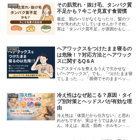
なんでしょうか？なんとなくシャンプー
その肌荒れ・抜け毛、タンパク質
HOME
後に使わないといけないも...
不足かも？今こそ見直す食習慣
最近、肌のハリがなくなったり、髪のツ
ヤが失われたりしていませんか？それ、
実は「タンパク質不足」が原因かもしれ
ません。タンパク質は、私たちの肌・
髪・爪・筋肉などをつくる基本の材料。
肌の弾力を保つコラーゲンや、髪をしな
ヘアワックスをつけたまま寝るの
やかにするケラチンも、すべ...
HOME
は危険！？対応方法とヘアワック
スに関するQ＆A
ヘアスタイルを整えるうえで欠かせな
い“ヘアワックス”。でも、「つけたまま寝
てしまった…」「面倒でそのままベッド
に入ってしまう」という男性も多いので
は？実はこの“ワックスをつけたまま寝る
習慣”、頭皮トラブル・髪のダメージ・枕
冷え性はなぜ起こる？原因・タイ
HOME
の雑菌増加につなが...
プ別対策とヘッドスパが有効な理
由
冷え性は「体質だから仕方ない」と思わ
れがちですが、実はそうではありませ
ん。冷えは、血流・筋肉・ホルモン・自
律神経といった複数の不調が重なって現
れる結果です。特に現代人は、頭と首が