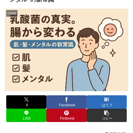
HOME
X
Facebook
はてブ
LINE
Pinterest
コピー