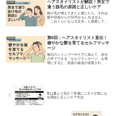
緊張し続ける生活を送っており、そこが
ヘアスタイリストが解説！男女で
HOME
冷えの“起点”になっている...
違う脱毛の原因と正しいケア
抜け毛が増えてきたと感じたら、それは
髪や頭皮からのSOSかもしれません。
「これくらいなら大丈夫」と放置してし
まうと、気づいた時には深刻な状態にな
っていることも…。特に30代以降は、年
齢やライフスタイルの変化とともに、男
第6回：ヘアスタイリスト直伝！
女で異なる髪や頭皮の悩...
HOME
健やかな髪を育てるセルフマッサ
ージ
毎日のシャンプーやケアに加えて、自分
の手でできる「セルフマッサージ」を習
慣にすると、頭皮の血流が改善され、毛
根までしっかり栄養が届きやすくなりま
す。美容室での施術ももちろん効果的で
すが、日々の小さな積み重ねが健やかな
髪を育てる大きな力になり...
実は夏より厄介？冬場にニオイが気にな
る理由と正しいケア方法