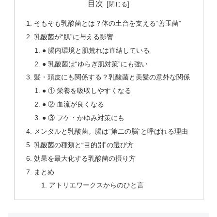
目次
そもそも乳酸菌とは？体の土台を支える“善玉菌”
乳酸菌が“肌”に与える影響
● 腸内環境と肌荒れは直結している
● 乳酸菌は“ゆらぎ肌対策”にも強い
髪・頭皮にも関係する？乳酸菌と美髪の意外な関係
● ① 栄養を吸収しやすくなる
● ② 血流が良くなる
● ③ フケ・かゆみ対策にも
メンタルと乳酸菌。腸は“第二の脳”と呼ばれる理由
乳酸菌の種類と“目的別”の選び方
効果を最大化する乳酸菌の摂り方
まとめ
アトリエワークスからのひと言