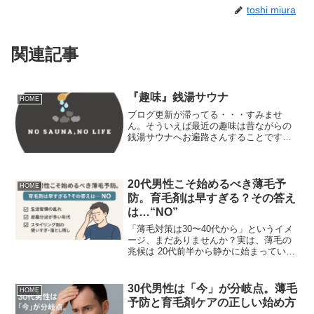
toshi miura
関連記事
『趣味』銭湯サウナ
HOME
ブログ更新が滞ってる・・・すみませ
ん。そういえば最近の趣味は昔ながらの
銭湯サウナへお遍路さんすることですか
ね。最近は、スパ銭（スーパー銭湯）が
人気になっていますが、情緒あふれる銭
湯サウナの魅力を発信していければと思
います。（週二回はサウナへ...
20代男性こそ始めるべき薄毛予
HOME
防。育毛剤は早すぎる？その答え
は…“NO”
「薄毛対策は30〜40代から」というイメ
ージ、まだありませんか？実は、薄毛の
兆候は 20代前半から静かに始まっている
ケースが少なくありません。スマホ・夜
更かし・ストレス・間違ったスタイリン
グ剤の使い方など、今の生活習慣がその
30代男性は「今」が分岐点。薄毛
HOME
まま未来の髪に...
予防と育毛剤ケアの正しい始め方