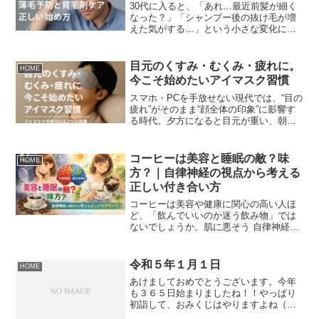
30代に入ると、「あれ…最近前髪が細く
なった？」「シャンプー後の抜け毛が増
えた気がする…」という小さな変化に気
づく男性が一気に増えます。実はこのタ
イミングこそ、薄毛対策の“最重要ゾー
ン”。髪は気づいたときにはすでに変化が
目元のくすみ・むくみ・疲れに。
HOME
進んでいることが多く...
今こそ始めたいアイマスク習慣
スマホ・PCを手放せない現代では、“目の
疲れ”がそのまま“顔全体の印象”に影響す
る時代。夕方になると目元が重い、朝起
きるとまぶたがむくむ、写真に写るとな
んとなく疲れて見える…。そんな目元の
悩みを抱える人が増えています。実はこ
コーヒーは美容と睡眠の敵？味
HOME
れらのサインの多...
方？｜自律神経の視点から考える
正しい付き合い方
コーヒーは美容や健康に関心の高い人ほ
ど、「飲んでいいのか迷う飲み物」では
ないでしょうか。肌に悪そう 自律神経が
乱れそう 睡眠の質が下がりそうこうした
イメージがある一方で、近年の研究では
適切なコーヒー摂取が美容・健康にプラ
令和５年１月１日
HOME
スに働く可能性も示さ...
あけましておめでとうございます。今年
も３６５日始まりましたね！！やっぱり
初詣して、おみくじはやりますよね（人
それぞれだけど）そして、2年連続で大吉