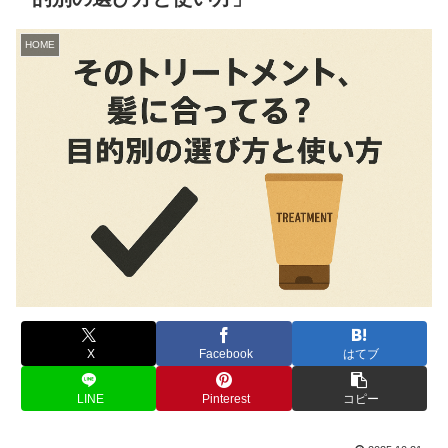
HOME
X
Facebook
はてブ
LINE
Pinterest
コピー