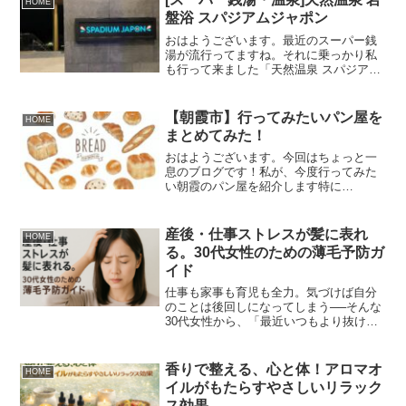
HOME
背景も踏まえて詳しく解説し...
盤浴 スパジアムジャポン
おはようございます。最近のスーパー銭
湯が流行ってますね。それに乗っかり私
も行って来ました「天然温泉 スパジアム
ジャポン」夜はこんな感じ２階が入り口
です。来店した時は21時過ぎでしたが、
まだまだお客さんが沢山くつろいでまし
【朝霞市】行ってみたいパン屋を
HOME
た！（台風前日）中...
まとめてみた！
おはようございます。今回はちょっと一
息のブログです！私が、今度行ってみた
い朝霞のパン屋を紹介します特に
Instagramを基に紹介ですges.bagel.works
ベーグルカフェお店情報毎週木・金・土
曜日営業しているようです営業時間は
産後・仕事ストレスが髪に表れ
HOME
12...
る。30代女性のための薄毛予防ガ
イド
仕事も家事も育児も全力。気づけば自分
のことは後回しになってしまう──そんな
30代女性から、「最近いつもより抜け毛
が多い気がする」「産後から髪のボリュ
ームが戻らない」という声が増えていま
す。ホルモンバランスの変化や、睡眠不
香りで整える、心と体！アロマオ
HOME
足、慢性的なストレス...
イルがもたらすやさしいリラック
ス効果