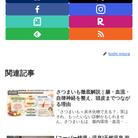
toshi miura
関連記事
さつまいも徹底解説｜腸・血流・
HOME
自律神経を整え、頭皮までつなが
る理由
「さつまいも＝炭水化物で太る？」実は
それ、もったいない誤解かもしれませ
ん。さつまいもは、腸内環境・血流・抗
酸化・自律神経に関わる栄養が豊富。ヘ
ッドスパで外から整えるなら、食事で内
側も整える。美容理容師目線で、科学的
[スーパー銭湯・温泉]天然温泉 岩