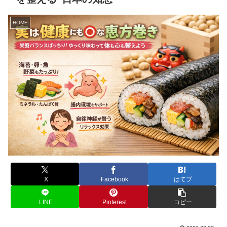
HOME
X
Facebook
はてブ
LINE
Pinterest
コピー