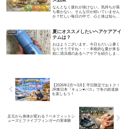
なんとなく疲れが抜けない。気持ちが落
ち着かない。そんな日が続いていません
か？忙しい毎日の中で、心と体は知らな
いうちに緊張しています。アロマオイル
は、香りを通して心と体にやさしく働き
かける自然のケア。難しいことをしなく
夏にオススメしたいヘアケアアイ
HOME
ても、日常に取り入れやす...
テムは？
おはようございます。今日もだいぶ暑く
なりそうですね・・・本格的な夏が来る
前に清涼感のあるヘアケアを紹介しまい
ます！結構前から夏はスースーするシャ
ンプーとかアイスシャンプーとかミント
シャンプーなど清涼感があるシャンプー
が話題になっています。な...
【2026年2月〜3月】平日限定でおトク！
JR東日本『キュン♥パス』で冬の鉄道旅
を楽しもう！
足元から身体が変わる？ベネフィットシ
ューズとファイブフィンガーの実体験