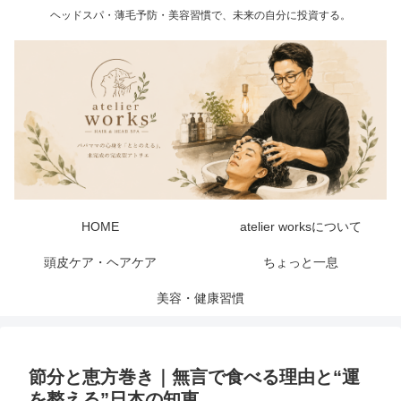
ヘッドスパ・薄毛予防・美容習慣で、未来の自分に投資する。
HOME
atelier worksについて
頭皮ケア・ヘアケア
ちょっと一息
美容・健康習慣
節分と恵方巻き｜無言で食べる理由と“運
を整える”日本の知恵