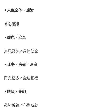
⚫︎
人生全体・感謝
神恩感謝
⚫︎
健康・安全
無病息災／身体健全
⚫︎
仕事・商売・お金
商売繁盛／金運招福
⚫︎
勝負・挑戦
必勝祈願／心願成就