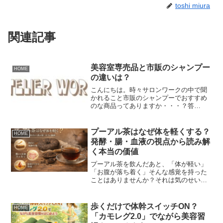
toshi miura
関連記事
美容室専売品と市販のシャンプー
HOME
の違いは？
こんにちは。時々サロンワークの中で聞
かれること市販のシャンプーでおすすめ
のな商品ってありますか・・・？答
え・・・仕事のプロなので、市販のシャ
ンプーを使わないのでわかりません。い
い商品もあると思いますが、この仕事を
プーアル茶はなぜ体を軽くする？
HOME
やってからは使ったことがあま...
発酵・腸・血液の視点から読み解
く本当の価値
プーアル茶を飲んだあと、「体が軽い」
「お腹が落ち着く」そんな感覚を持った
ことはありませんか？それは気のせいで
はなく、発酵によって変化した成分が、
体の“流れ”に作用しているから。今回は、
プーアル茶を“脂肪燃焼のお茶”で終わらせ
歩くだけで体幹スイッチON？
HOME
ず、体・血液・腸...
「カモレグ2.0」でながら美容習