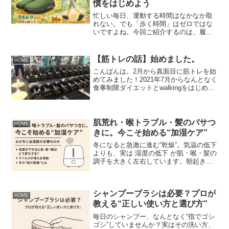
慣をはじめよう
忙しい毎日、運動する時間はなかなか取
れない。でも「歩く時間」はゼロではな
いですよね。今回ご紹介するのは、履い
て歩くだけで体幹にアプローチできるル
ームシューズ&medical KAMOLEG
2.0（カモレグ2.0）。美容と健康は“習
【筋トレの話】始めました。
HOME
慣”がす...
こんばんは。2月から真面目に筋トレを始
めてみました！2021年7月からなんとなく
食事制限ダイエットとwalkingをはじめて
体重75キロから8月に71キロまでおち、9
月には70キロまで減量。（8月から市の施
設のトレーニングルームで有酸素運動...
肌荒れ・喉トラブル・髪のパサつ
HOME
きに。今こそ始める“加湿ケア”
冬になると急激に進む“乾燥”。気温の低下
よりも、実は 湿度の低下 が肌・喉・髪の
調子を大きく左右しています。朝起きる
と肌がつっぱる、喉がイガイガする、髪
がパサつく——そんな不調が増えるの
は、室内の湿度が40％を下回り、肌のバ
シャンプーブラシは必要？プロが
リア機能・喉の粘...
HOME
教える“正しい使い方と選び方”
毎日のシャンプー、なんとなく“指でゴシ
ゴシ”していませんか？実はその洗い方、