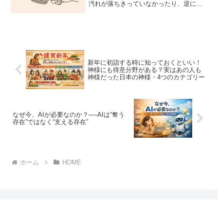
汚れが落ちきっていなかったり、逆に頭
皮を傷つけてしまっている可能性があり
ます。今、美容のプロたちが注目してい
るのが「シャンプーブラシ」。使うだけ
で、毛穴の奥の汚れ落...
新年に初詣する時に知っておくといい！
神様にも得意分野がある？実はあの人も
神様だった日本の神様・4つのカテゴリー
なぜ今、AIが必要なのか？──AIは“奪う
存在”ではなく“支える存在”
ホーム
HOME